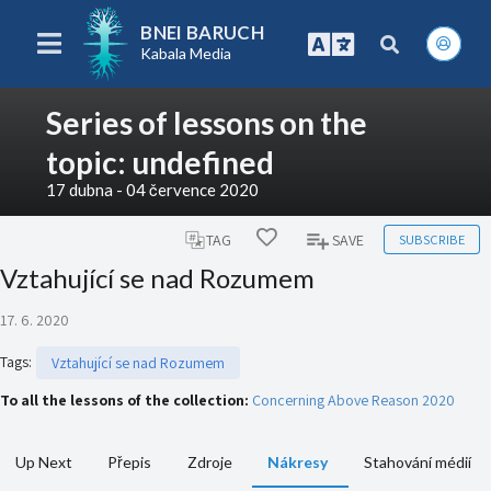
BNEI BARUCH
Kabala Media
Series of lessons on the
topic: undefined
17 dubna - 04 července 2020
SUBSCRIBE
TAG
SAVE
Vztahující se nad Rozumem
17. 6. 2020
Tags
:
Vztahující se nad Rozumem
To all the lessons of the collection:
Concerning Above Reason 2020
Up Next
Přepis
Zdroje
Nákresy
Stahování médií