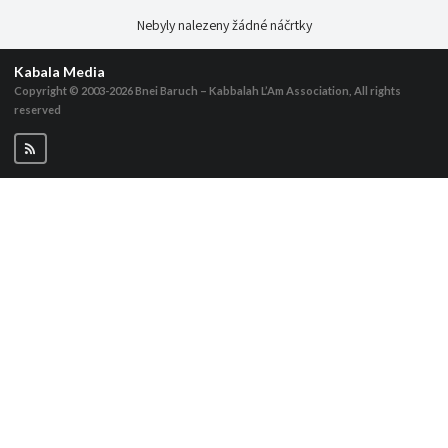
Nebyly nalezeny žádné náčrtky
Kabala Media
Copyright © 2003-2026
Bnei Baruch – Kabbalah L’Am Association, All rights
reserved