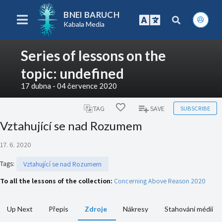
BNEI BARUCH
Kabala Media
Series of lessons on the
topic: undefined
17 dubna - 04 července 2020
SUBSCRIBE
TAG
SAVE
Vztahující se nad Rozumem
17. 6. 2020
Tags
:
Vztahující se nad Rozumem
To all the lessons of the collection:
Concerning Above Reason 2020
Up Next
Přepis
Zdroje
Nákresy
Stahování médií