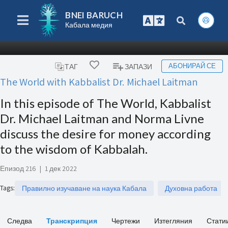
BNEI BARUCH
Кабала медия
АБОНИРАЙ СЕ
ТАГ
ЗАПАЗИ
The World with Kabbalist Dr. Michael Laitman
In this episode of The World, Kabbalist
Dr. Michael Laitman and Norma Livne
discuss the desire for money according
to the wisdom of Kabbalah.
Епизод 216
|
1 дек 2022
Tags
:
Правилно изучаване на наука Кабала
Духовна работа
Следва
Транскрипция
Чертежи
Изтегляния
Стати