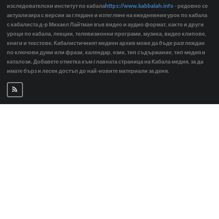
изследователски институт по кабала
https://www.kabbalah.info
- редовно се
актуализира с версии за гледане и изтегляне на ежедневния урок по кабала
с кабалиста д-р Михаел Лайтман във видео и аудио формат, както и други
уроци по кабала, лекции, телевизионни програми, музика, видео клипове,
книги и текстове. Кабалистичният медиен архив може да бъде разглеждан
по ключови думи или фрази, календар, език, тип съдържание, тип медия и
каталози. Добавете отметка към главната страница на Кабала медия, за да
имате бърз и лесен достъп до най-новите материали за деня.