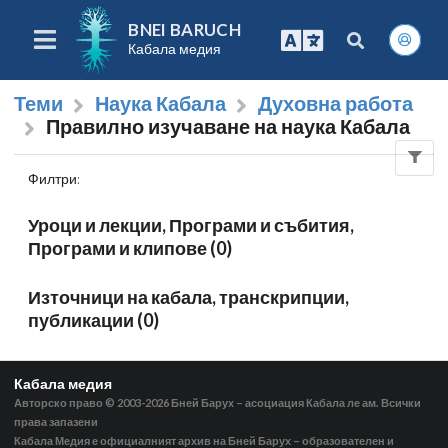
BNEI BARUCH
Кабала медия
Теми
Наука Кабала
Духовна работа
Правилно изучаване на наука Кабала
Филтри
:
Уроци и лекции, Програми и събития,
Програми и клипове (0)
Източници на кабала, транскрипции,
публикации (0)
Кабала медия
Авторско право © 2003-2026
Бней Барух – асоциация Кабала ле ам. Всички
права запазени
Кабала Медия е официалният архив на Бней Барух – образователен и