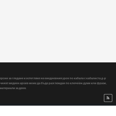
ерсии за гледане и изтегляне на ежедневния урок по кабала с кабалиста д-р
тичният медиен архив може да бъде разглеждан по ключови думи или фрази,
 материали за деня.