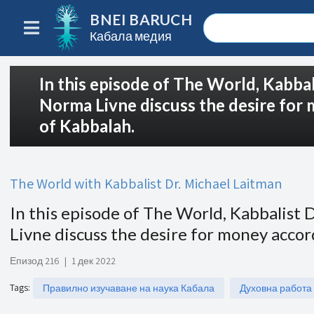
BNEI BARUCH
Кабала медия
In this episode of The World, Kabba
Norma Livne discuss the desire for
of Kabbalah.
The World with Kabbalist Dr. Michael Laitman
In this episode of The World, Kabbalist
Livne discuss the desire for money acco
Епизод 216
|
1 дек 2022
Tags
:
Правилно изучаване на наука Кабала
Духовна работа