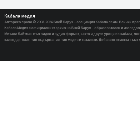
Кабала медия
Авторско право © 2003-2026
Бней Барух – асоциация Кабала ле ам. Всички пра
Кабала Медия е официалният архив на Бней Барух – образователен и изследов
Михаел Лайтман във видео и аудио формат, както и други уроци по кабала, ле
календар, език, тип съдържание, тип медия и каталози. Добавете отметка към г