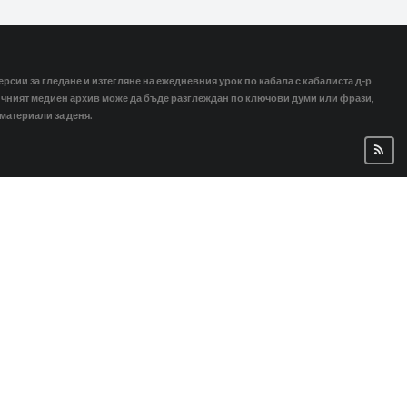
ерсии за гледане и изтегляне на ежедневния урок по кабала с кабалиста д-р
тичният медиен архив може да бъде разглеждан по ключови думи или фрази,
 материали за деня.