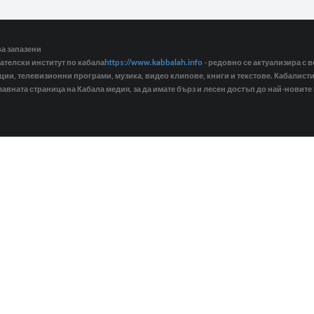
ва запазени
ателски институт по кабала
https://www.kabbalah.info
- редовно се актуализира с в
кции, телевизионни програми, музика, видео клипове, книги и текстове. Кабалис
лавната страница на Кабала медия, за да имате бърз и лесен достъп до най-новите