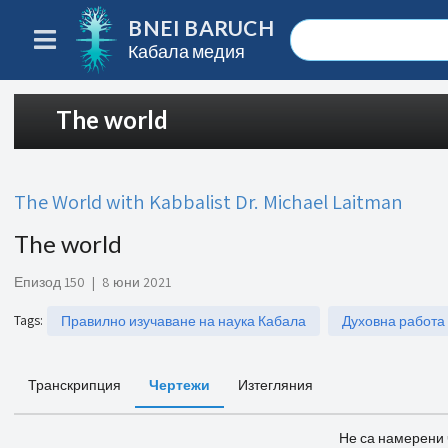
BNEI BARUCH
Кабала медия
The world
The World with Kabbalist Dr. Michael Laitman
The world
Епизод 150
|
8 юни 2021
Tags
:
Правилно изучаване на наука Кабала
Духовна работа
Транскрипция
Чертежи
Изтегляния
Не са намерени