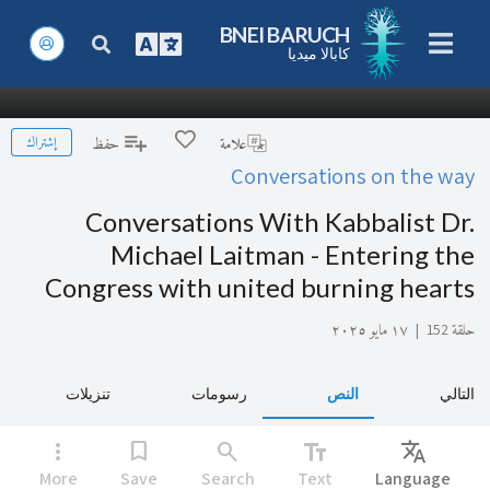
BNEI BARUCH
كابالا ميديا
إشتراك
علامة
حفظ
Conversations on the way
Conversations With Kabbalist Dr.
Michael Laitman - Entering the
Congress with united burning hearts
حلقة 152
|
١٧ مايو ٢٠٢٥
التالي
النص
رسومات
تنزيلات
more_vert
bookmark
search
text_fields
Translate
More
Save
Search
Text
Language