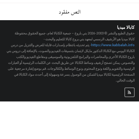
النص مفقود
كابالا ميديا
حقوق الطبع والنشر © 2003-2026
بني باروخ – جمعية الكابالا لعام، جميع الحقوق محفوظة
كابالا ميديا هو الأرشيف الرسمي لمعهد بني بروخ كابالا للتعليم والبحث -
https://www.kabbalah.info
- يتم تحديثه بانتظام بإصدارات قابلة للعرض والتنزيل من درس
الكابالا اليومي مع الكابالا الدكتور مايكل لايتمان بتنسيقات الفيديو والصوت، بالإضافة إلى دروس بني
باروخ الكابالا الأخرى والمحاضرات والبرامج التلفزيونية والموسيقى ومقاطع الفيديو والكتب
والنصوص. يمكن تصفح أرشيف وسائط الكابالا عن طريق البحث عن الكلمات الرئيسية أو العبارات
الرئيسية والتقويم واللغة ونوع المحتوى ونوع الوسائط والكتالوجات. قم بوضع إشارة مرجعية على
الصفحة الرئيسية لكابالا ميديا لتتمكن من الوصول بسرعة وسهولة إلى أحدث مواد الكابالا في
الوقت الحالي.