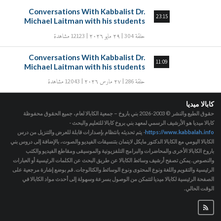
Conversations With Kabbalist Dr.
23:15
Michael Laitman with his students
حلقة 304
٢٩ مايو ٢٠٢٦
12123 مشاهدة
Conversations With Kabbalist Dr.
11:09
Michael Laitman with his students
حلقة 286
٢٧ مارس ٢٠٢٦
12043 مشاهدة
كابالا ميديا
حقوق الطبع والنشر © 2003-2026
بني باروخ – جمعية الكابالا لعام، جميع الحقوق محفوظة
كابالا ميديا هو الأرشيف الرسمي لمعهد بني بروخ كابالا للتعليم والبحث -
https://www.kabbalah.info
- يتم تحديثه بانتظام بإصدارات قابلة للعرض والتنزيل من درس
الكابالا اليومي مع الكابالا الدكتور مايكل لايتمان بتنسيقات الفيديو والصوت، بالإضافة إلى دروس بني
باروخ الكابالا الأخرى والمحاضرات والبرامج التلفزيونية والموسيقى ومقاطع الفيديو والكتب
والنصوص. يمكن تصفح أرشيف وسائط الكابالا عن طريق البحث عن الكلمات الرئيسية أو العبارات
الرئيسية والتقويم واللغة ونوع المحتوى ونوع الوسائط والكتالوجات. قم بوضع إشارة مرجعية على
الصفحة الرئيسية لكابالا ميديا لتتمكن من الوصول بسرعة وسهولة إلى أحدث مواد الكابالا في
الوقت الحالي.