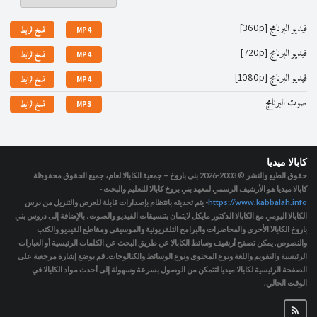
فيديو البرنامج [360p]
MP4
نسخ الرابط
فيديو البرنامج [720p]
MP4
نسخ الرابط
فيديو البرنامج [1080p]
MP4
نسخ الرابط
صوت البرنامج
MP3
نسخ الرابط
كابالا ميديا
حقوق الطبع والنشر © 2003-2026
بني باروخ – جمعية الكابالا لعام، جميع الحقوق محفوظة
كابالا ميديا هو الأرشيف الرسمي لمعهد بني بروخ كابالا للتعليم والبحث -
https://www.kabbalah.info
- يتم تحديثه بانتظام بإصدارات قابلة للعرض والتنزيل من درس
الكابالا اليومي مع الكابالا الدكتور مايكل لايتمان بتنسيقات الفيديو والصوت، بالإضافة إلى دروس بني
باروخ الكابالا الأخرى والمحاضرات والبرامج التلفزيونية والموسيقى ومقاطع الفيديو والكتب
والنصوص. يمكن تصفح أرشيف وسائط الكابالا عن طريق البحث عن الكلمات الرئيسية أو العبارات
الرئيسية والتقويم واللغة ونوع المحتوى ونوع الوسائط والكتالوجات. قم بوضع إشارة مرجعية على
الصفحة الرئيسية لكابالا ميديا لتتمكن من الوصول بسرعة وسهولة إلى أحدث مواد الكابالا في
الوقت الحالي.