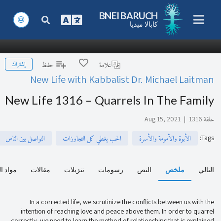
BNEI BARUCH
كابالا ميديا
إشتراك
علامة
حفظ
New Life with Kabbalist Dr. Michael Laitman
New Life 1316 – Quarrels In The Family
حلقة 1316
|
Aug 15, 2021
:
Tags
الأبوة والأمومة والأسرة
الحب يغطي كل التجاوزات
التواصل بين الناس
التالي
ملخص
النص
رسومات
تنزيلات
مقالات
مواد ا
In a corrected life, we scrutinize the conflicts between us with the
intention of reaching love and peace above them. In order to quarrel
correctly, we need to learn the method of relationships that is explained