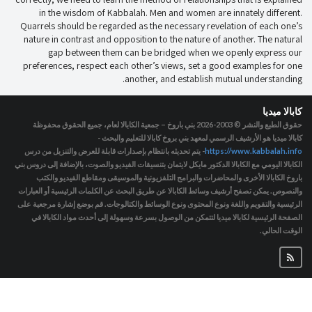
in the wisdom of Kabbalah. Men and women are innately different.
Quarrels should be regarded as the necessary revelation of each one’s
nature in contrast and opposition to the nature of another. The natural
gap between them can be bridged when we openly express our
preferences, respect each other’s views, set a good examples for one
another, and establish mutual understanding.
كابالا ميديا
حقوق الطبع والنشر © 2003-2026
بني باروخ – جمعية الكابالا لعام، جميع الحقوق محفوظة
كابالا ميديا هو الأرشيف الرسمي لمعهد بني بروخ كابالا للتعليم والبحث -
https://www.kabbalah.info
- يتم تحديثه بانتظام بإصدارات قابلة للعرض والتنزيل من درس
الكابالا اليومي مع الكابالا الدكتور مايكل لايتمان بتنسيقات الفيديو والصوت، بالإضافة إلى دروس بني
باروخ الكابالا الأخرى والمحاضرات والبرامج التلفزيونية والموسيقى ومقاطع الفيديو والكتب
والنصوص. يمكن تصفح أرشيف وسائط الكابالا عن طريق البحث عن الكلمات الرئيسية أو العبارات
الرئيسية والتقويم واللغة ونوع المحتوى ونوع الوسائط والكتالوجات. قم بوضع إشارة مرجعية على
الصفحة الرئيسية لكابالا ميديا لتتمكن من الوصول بسرعة وسهولة إلى أحدث مواد الكابالا في
الوقت الحالي.