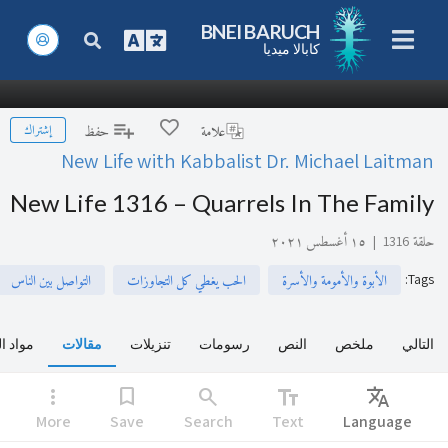
BNEI BARUCH
كابالا ميديا
إشتراك
علامة
حفظ
New Life with Kabbalist Dr. Michael Laitman
New Life 1316 – Quarrels In The Family
حلقة 1316
|
١٥ أغسطس ٢٠٢١
:
Tags
الأبوة والأمومة والأسرة
الحب يغطي كل التجاوزات
التواصل بين الناس
التالي
ملخص
النص
رسومات
تنزيلات
مقالات
مواد ا
more_vert
bookmark
search
text_fields
Translate
More
Save
Search
Text
Language