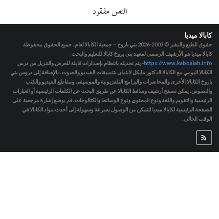
النص مفقود
كابالا ميديا
حقوق الطبع والنشر © 2003-2026
بني باروخ – جمعية الكابالا لعام، جميع الحقوق محفوظة
كابالا ميديا هو الأرشيف الرسمي لمعهد بني بروخ كابالا للتعليم والبحث -
https://www.kabbalah.info
- يتم تحديثه بانتظام بإصدارات قابلة للعرض والتنزيل من درس
الكابالا اليومي مع الكابالا الدكتور مايكل لايتمان بتنسيقات الفيديو والصوت، بالإضافة إلى دروس بني
باروخ الكابالا الأخرى والمحاضرات والبرامج التلفزيونية والموسيقى ومقاطع الفيديو والكتب
والنصوص. يمكن تصفح أرشيف وسائط الكابالا عن طريق البحث عن الكلمات الرئيسية أو العبارات
الرئيسية والتقويم واللغة ونوع المحتوى ونوع الوسائط والكتالوجات. قم بوضع إشارة مرجعية على
الصفحة الرئيسية لكابالا ميديا لتتمكن من الوصول بسرعة وسهولة إلى أحدث مواد الكابالا في
الوقت الحالي.