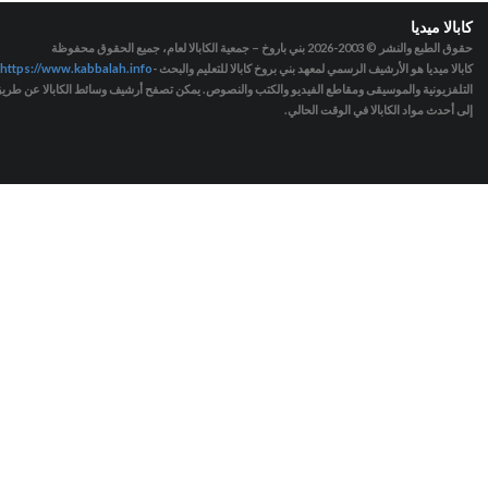
كابالا ميديا
حقوق الطبع والنشر © 2003-2026
بني باروخ – جمعية الكابالا لعام، جميع الحقوق محفوظة
كابالا ميديا هو الأرشيف الرسمي لمعهد بني بروخ كابالا للتعليم والبحث -
https://www.kabbalah.info
التلفزيونية والموسيقى ومقاطع الفيديو والكتب والنصوص. يمكن تصفح أرشيف وسائط الكابالا عن طريق ا
إلى أحدث مواد الكابالا في الوقت الحالي.