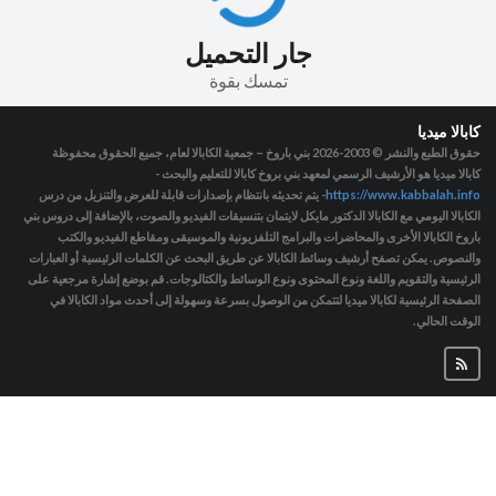
جار التحميل
تمسك بقوة
كابالا ميديا
حقوق الطبع والنشر © 2003-2026
بني باروخ – جمعية الكابالا لعام، جميع الحقوق محفوظة
كابالا ميديا هو الأرشيف الرسمي لمعهد بني بروخ كابالا للتعليم والبحث -
https://www.kabbalah.info
- يتم تحديثه بانتظام بإصدارات قابلة للعرض والتنزيل من درس
الكابالا اليومي مع الكابالا الدكتور مايكل لايتمان بتنسيقات الفيديو والصوت، بالإضافة إلى دروس بني
باروخ الكابالا الأخرى والمحاضرات والبرامج التلفزيونية والموسيقى ومقاطع الفيديو والكتب
والنصوص. يمكن تصفح أرشيف وسائط الكابالا عن طريق البحث عن الكلمات الرئيسية أو العبارات
الرئيسية والتقويم واللغة ونوع المحتوى ونوع الوسائط والكتالوجات. قم بوضع إشارة مرجعية على
الصفحة الرئيسية لكابالا ميديا لتتمكن من الوصول بسرعة وسهولة إلى أحدث مواد الكابالا في
الوقت الحالي.