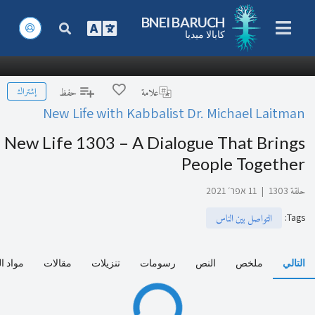
BNEI BARUCH
كابالا ميديا
إشتراك
علامة
حفظ
New Life with Kabbalist Dr. Michael Laitman
New Life 1303 – A Dialogue That Brings
People Together
حلقة 1303
|
11 אפר׳ 2021
:
Tags
التواصل بين الناس
التالي
ملخص
النص
رسومات
تنزيلات
مقالات
مواد ا