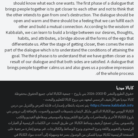
should know what each one wants. The first phase of a dialogue that
brings people together is to get closer to each other and not to think that
the other intends to gain from one’s destruction. The dialogue should be
open and warm and there should be a feeling that we can fulfill each
other and build a mutual connection. According to the wisdom of
Kabbalah, we can learn to build a bridge between our desires, thoughts,
habits, and attributes, a bridge above all the forms of the ego that
differentiate us. After the stage of getting closer, then comes the main
part of the dialogue which is to understand the conditions of attaining the
goal. The third phase is to understand that we have gotten closer as a
result of our dialogue and that both sides are satisfied. A dialogue that
brings people together calms us and also gives us a positive impression
of the whole process.
كابالا ميديا
حقوق الطبع والنشر © 2003-2026
بني باروخ – جمعية الكابالا لعام، جميع الحقوق محفوظة
كابالا ميديا هو الأرشيف الرسمي لمعهد بني بروخ كابالا للتعليم والبحث -
https://www.kabbalah.info
- يتم تحديثه بانتظام بإصدارات قابلة للعرض والتنزيل من درس
الكابالا اليومي مع الكابالا الدكتور مايكل لايتمان بتنسيقات الفيديو والصوت، بالإضافة إلى دروس بني
باروخ الكابالا الأخرى والمحاضرات والبرامج التلفزيونية والموسيقى ومقاطع الفيديو والكتب
والنصوص. يمكن تصفح أرشيف وسائط الكابالا عن طريق البحث عن الكلمات الرئيسية أو العبارات
الرئيسية والتقويم واللغة ونوع المحتوى ونوع الوسائط والكتالوجات. قم بوضع إشارة مرجعية على
الصفحة الرئيسية لكابالا ميديا لتتمكن من الوصول بسرعة وسهولة إلى أحدث مواد الكابالا في