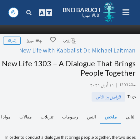
BNEI BARUCH
كابالا ميديا
إشتراك
علامة
حفظ
New Life with Kabbalist Dr. Michael Laitman
New Life 1303 – A Dialogue That Brings
People Together
حلقة 1303
|
١١ أبريل ٢٠٢١
:
Tags
التواصل بين الناس
التالي
ملخص
النص
رسومات
تنزيلات
مقالات
مواد ا
In order to conduct a dialogue that brings people together, the two sides