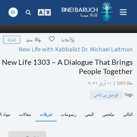
BNEI BARUCH
كابالا ميديا
إشتراك
علامة
حفظ
New Life with Kabbalist Dr. Michael Laitman
New Life 1303 – A Dialogue That Brings
People Together
حلقة 1303
|
١١ أبريل ٢٠٢١
:
Tags
التواصل بين الناس
التالي
ملخص
النص
رسومات
تنزيلات
مقالات
مواد ا