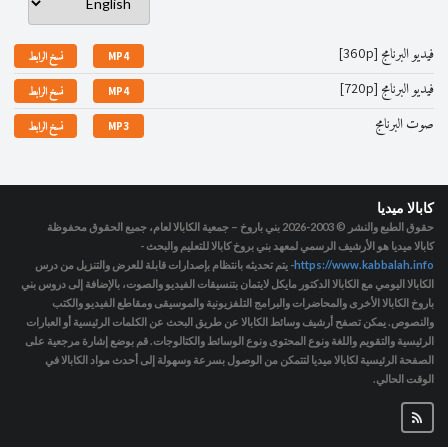
فيديو البرنامج [360p]
MP4
نسخ الرابط
فيديو البرنامج [720p]
MP4
نسخ الرابط
صوت البرنامج
MP3
نسخ الرابط
كابالا ميديا
حقوق الطبع والنشر © 2003-2026
بني باروخ – جمعية الكابالا لعام، جميع الحقوق محفوظة
كابالا ميديا هو الأرشيف الرسمي لمعهد بني بروخ كابالا للتعليم والبحث -
https://www.kabbalah.info
- يتم تحديثه بانتظام بإصدارات قابلة للعرض والتنزيل من درس
الكابالا اليومي مع الكابالا الدكتور مايكل لايتمان بتنسيقات الفيديو والصوت، بالإضافة إلى دروس بني
باروخ الكابالا الأخرى والمحاضرات والبرامج التلفزيونية والموسيقى ومقاطع الفيديو والكتب
والنصوص. يمكن تصفح أرشيف وسائط الكابالا عن طريق البحث عن الكلمات الرئيسية أو العبارات
الرئيسية والتقويم واللغة ونوع المحتوى ونوع الوسائط والكتالوجات. قم بوضع إشارة مرجعية على
الصفحة الرئيسية لكابالا ميديا لتتمكن من الوصول بسرعة وسهولة إلى أحدث مواد الكابالا في
الوقت الحالي.