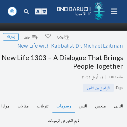
BNEI BARUCH
كابالا ميديا
إشتراك
علامة
حفظ
New Life with Kabbalist Dr. Michael Laitman
New Life 1303 – A Dialogue That Brings
People Together
حلقة 1303
|
١١ أبريل ٢٠٢١
:
Tags
التواصل بين الناس
التالي
ملخص
النص
رسومات
تنزيلات
مقالات
مواد ا
لم يتم العثور على الرسومات