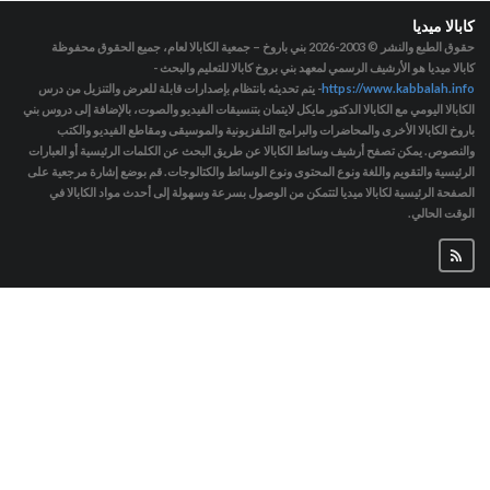
كابالا ميديا
حقوق الطبع والنشر © 2003-2026
بني باروخ – جمعية الكابالا لعام، جميع الحقوق محفوظة
كابالا ميديا هو الأرشيف الرسمي لمعهد بني بروخ كابالا للتعليم والبحث -
https://www.kabbalah.info
- يتم تحديثه بانتظام بإصدارات قابلة للعرض والتنزيل من درس
الكابالا اليومي مع الكابالا الدكتور مايكل لايتمان بتنسيقات الفيديو والصوت، بالإضافة إلى دروس بني
باروخ الكابالا الأخرى والمحاضرات والبرامج التلفزيونية والموسيقى ومقاطع الفيديو والكتب
والنصوص. يمكن تصفح أرشيف وسائط الكابالا عن طريق البحث عن الكلمات الرئيسية أو العبارات
الرئيسية والتقويم واللغة ونوع المحتوى ونوع الوسائط والكتالوجات. قم بوضع إشارة مرجعية على
الصفحة الرئيسية لكابالا ميديا لتتمكن من الوصول بسرعة وسهولة إلى أحدث مواد الكابالا في
الوقت الحالي.