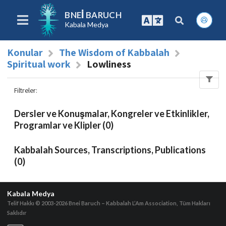
BNEI BARUCH
Kabala Medya
Konular
The Wisdom of Kabbalah
Spiritual work
Lowliness
Filtreler
:
Dersler ve Konuşmalar, Kongreler ve Etkinlikler,
Programlar ve Klipler (0)
Kabbalah Sources, Transcriptions, Publications
(0)
Kabala Medya
Telif Hakkı © 2003-2026
Bnei Baruch – Kabbalah L’Am Association, Tüm Hakları
Saklıdır