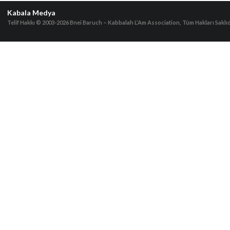
Kabala Medya
Telif Hakkı © 2003-2026
Bnei Baruch – Kabbalah L’Am Association, Tüm Hakları Saklıd