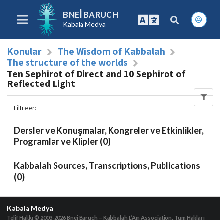
BNEI BARUCH
Kabala Medya
Konular
The Wisdom of Kabbalah
The structure of the worlds
Ten Sephirot of Direct and 10 Sephirot of
Reflected Light
Filtreler
:
Dersler ve Konuşmalar, Kongreler ve Etkinlikler,
Programlar ve Klipler (0)
Kabbalah Sources, Transcriptions, Publications
(0)
Kabala Medya
Telif Hakkı © 2003-2026
Bnei Baruch – Kabbalah L’Am Association, Tüm Hakları