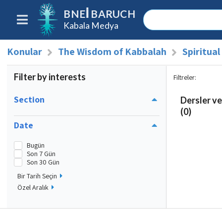
BNEI BARUCH
Kabala Medya
Konular
The Wisdom of Kabbalah
Spiritua
Filter by interests
Filtreler
:
Section
Dersler ve
(0)
Date
Bugün
Son 7 Gün
Son 30 Gün
Bir Tarih Seçin
Özel Aralık