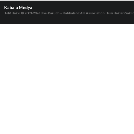
Kabala Medya
Telif Hakkı © 2003-2026
Bnei Baruch – Kabbalah L’Am Association, Tüm Hakları Saklıd