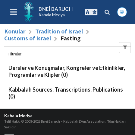
BNEI BARUCH
Kabala Medya
Konular
Tradition of Israel
Customs of Israel
Fasting
Filtreler
:
Dersler ve Konuşmalar, Kongreler ve Etkinlikler,
Programlar ve Klipler (0)
Kabbalah Sources, Transcriptions, Publications
(0)
Kabala Medya
Telif Hakkı © 2003-2026
Bnei Baruch – Kabbalah L’Am Association, Tüm Hakları
Saklıdır