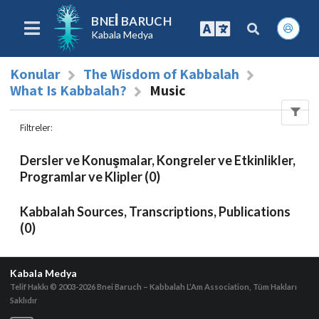
BNEI BARUCH
Kabala Medya
Konular
The Wisdom of Kabbalah
What Is Kabbalah?
Music
Filtreler
:
Dersler ve Konuşmalar, Kongreler ve Etkinlikler,
Programlar ve Klipler (0)
Kabbalah Sources, Transcriptions, Publications
(0)
Kabala Medya
Telif Hakkı © 2003-2026
Bnei Baruch – Kabbalah L’Am Association, Tüm Hakları
Saklıdır