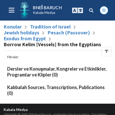
BNEI BARUCH
Kabala Medya
Konular
Tradition of Israel
Jewish holidays
Pesach (Passover)
Exodus from Egypt
Borrow Kelim [Vessels] from the Egyptians
Filtreler
:
Dersler ve Konuşmalar, Kongreler ve Etkinlikler,
Programlar ve Klipler (0)
Kabbalah Sources, Transcriptions, Publications
(0)
Kabala Medya
Telif Hakkı © 2003-2026
Bnei Baruch – Kabbalah L’Am Association, Tüm Hakları