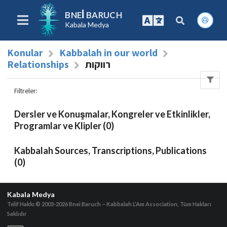
BNEI BARUCH
Kabala Medya
Konular
Kabbalah in our world
Relationships
רווקות
Filtreler
:
Dersler ve Konuşmalar, Kongreler ve Etkinlikler,
Programlar ve Klipler (0)
Kabbalah Sources, Transcriptions, Publications
(0)
Kabala Medya
Telif Hakkı © 2003-2026
Bnei Baruch – Kabbalah L’Am Association, Tüm Hakları
Saklıdır