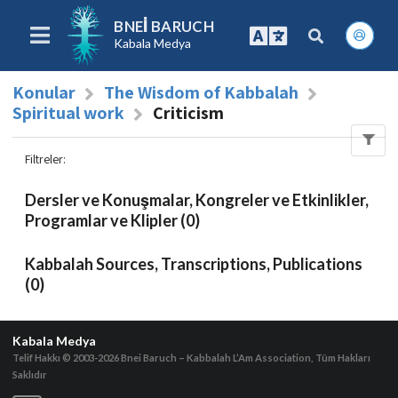
BNEI BARUCH
Kabala Medya
Konular
The Wisdom of Kabbalah
Spiritual work
Criticism
Filtreler
:
Dersler ve Konuşmalar, Kongreler ve Etkinlikler,
Programlar ve Klipler (0)
Kabbalah Sources, Transcriptions, Publications
(0)
Kabala Medya
Telif Hakkı © 2003-2026
Bnei Baruch – Kabbalah L’Am Association, Tüm Hakları
Saklıdır