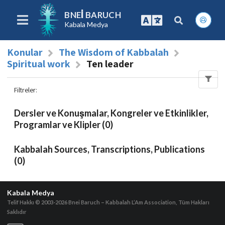
BNEI BARUCH
Kabala Medya
Konular
The Wisdom of Kabbalah
Spiritual work
Ten leader
Filtreler
:
Dersler ve Konuşmalar, Kongreler ve Etkinlikler,
Programlar ve Klipler (0)
Kabbalah Sources, Transcriptions, Publications
(0)
Kabala Medya
Telif Hakkı © 2003-2026
Bnei Baruch – Kabbalah L’Am Association, Tüm Hakları
Saklıdır