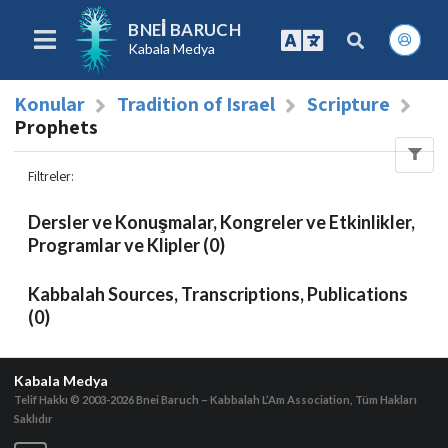
BNEI BARUCH
Kabala Medya
Konular
Tradition of Israel
Scripture
Prophets
Filtreler
:
Dersler ve Konuşmalar, Kongreler ve Etkinlikler,
Programlar ve Klipler (0)
Kabbalah Sources, Transcriptions, Publications
(0)
Kabala Medya
Telif Hakkı © 2003-2026
Bnei Baruch – Kabbalah L’Am Association, Tüm Hakları
Saklıdır