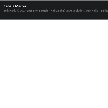
Kabala Medya
Telif Hakkı © 2003-2026
Bnei Baruch – Kabbalah L’Am Association, Tüm Hakları Saklıd