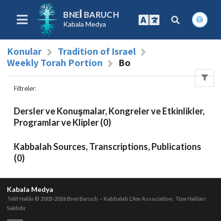
BNEI BARUCH
Kabala Medya
Konular
Tradition of Israel
Weekly Torah Portion
Bo
Filtreler
:
Dersler ve Konuşmalar, Kongreler ve Etkinlikler,
Programlar ve Klipler (0)
Kabbalah Sources, Transcriptions, Publications
(0)
Kabala Medya
Telif Hakkı © 2003-2026
Bnei Baruch – Kabbalah L’Am Association, Tüm Hakları
Saklıdır