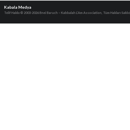
Kabala Medya
Telif Hakkı © 2003-2026
Bnei Baruch – Kabbalah L’Am Association, Tüm Hakları Saklıd