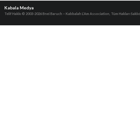
Kabala Medya
Telif Hakkı © 2003-2026
Bnei Baruch – Kabbalah L’Am Association, Tüm Hakları Saklıd