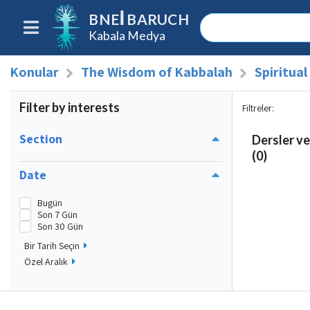
BNEI BARUCH
Kabala Medya
Konular
The Wisdom of Kabbalah
Spiritua
Filter by interests
Filtreler
:
Section
Dersler ve
(0)
Date
Bugün
Son 7 Gün
Son 30 Gün
Bir Tarih Seçin
Özel Aralık