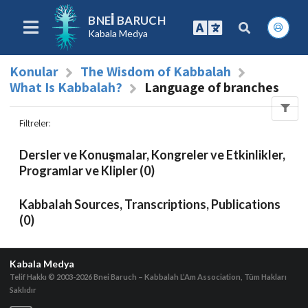
BNEI BARUCH
Kabala Medya
Konular
The Wisdom of Kabbalah
What Is Kabbalah?
Language of branches
Filtreler
:
Dersler ve Konuşmalar, Kongreler ve Etkinlikler,
Programlar ve Klipler (0)
Kabbalah Sources, Transcriptions, Publications
(0)
Kabala Medya
Telif Hakkı © 2003-2026
Bnei Baruch – Kabbalah L’Am Association, Tüm Hakları
Saklıdır