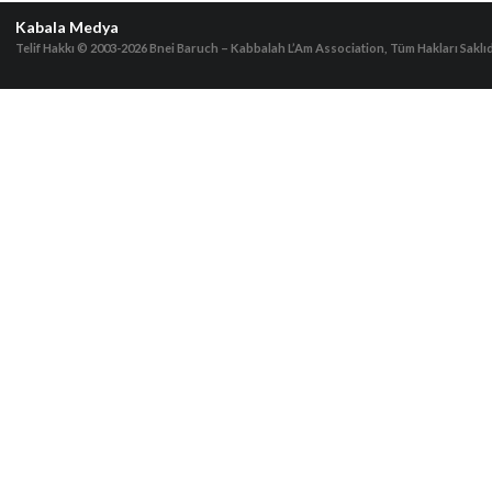
Kabala Medya
Telif Hakkı © 2003-2026
Bnei Baruch – Kabbalah L’Am Association, Tüm Hakları Saklıd