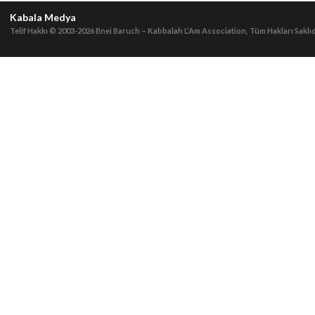
Kabala Medya
Telif Hakkı © 2003-2026
Bnei Baruch – Kabbalah L’Am Association, Tüm Hakları Saklıd