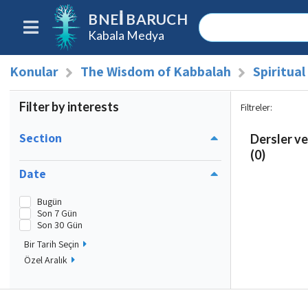
BNEI BARUCH
Kabala Medya
Konular
The Wisdom of Kabbalah
Spiritua
Filter by interests
Filtreler
:
Section
Dersler ve
(0)
Date
Bugün
Son 7 Gün
Son 30 Gün
Bir Tarih Seçin
Özel Aralık