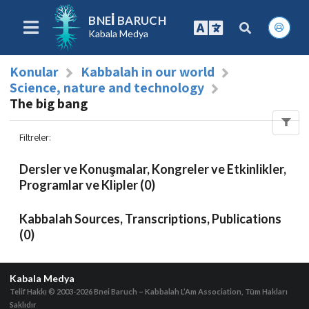
BNEI BARUCH
Kabala Medya
Konular
Kabbalah in our world
Science, nature and technology
The big bang
Filtreler
:
Dersler ve Konuşmalar, Kongreler ve Etkinlikler,
Programlar ve Klipler (0)
Kabbalah Sources, Transcriptions, Publications
(0)
Kabala Medya
Telif Hakkı © 2003-2026
Bnei Baruch – Kabbalah L’Am Association, Tüm Hakları
Saklıdır