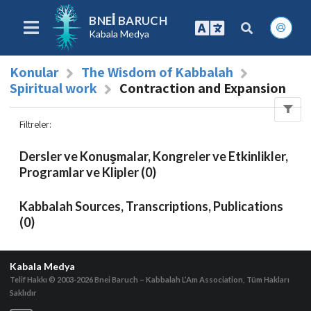
BNEI BARUCH
Kabala Medya
Konular
The Wisdom of Kabbalah
Spiritual work
Contraction and Expansion
Filtreler
:
Dersler ve Konuşmalar, Kongreler ve Etkinlikler,
Programlar ve Klipler (0)
Kabbalah Sources, Transcriptions, Publications
(0)
Kabala Medya
Telif Hakkı © 2003-2026
Bnei Baruch – Kabbalah L’Am Association, Tüm Hakları
Saklıdır