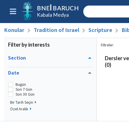
BNEI BARUCH
Kabala Medya
Konular
Tradition of Israel
Scripture
Bib
Filter by interests
Filtreler
:
Section
Dersler ve
(0)
Date
Bugün
Son 7 Gün
Son 30 Gün
Bir Tarih Seçin
Özel Aralık