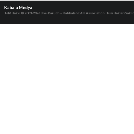
Kabala Medya
Telif Hakkı © 2003-2026
Bnei Baruch – Kabbalah L’Am Association, Tüm Hakları Saklıd