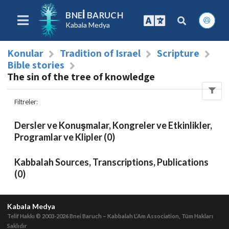
BNEI BARUCH
Kabala Medya
Konular
Tradition of Israel
Scripture
Bible stories
The sin of the tree of knowledge
Filtreler
:
Dersler ve Konuşmalar, Kongreler ve Etkinlikler,
Programlar ve Klipler (0)
Kabbalah Sources, Transcriptions, Publications
(0)
Kabala Medya
Telif Hakkı © 2003-2026
Bnei Baruch – Kabbalah L’Am Association, Tüm Hakları
Saklıdır