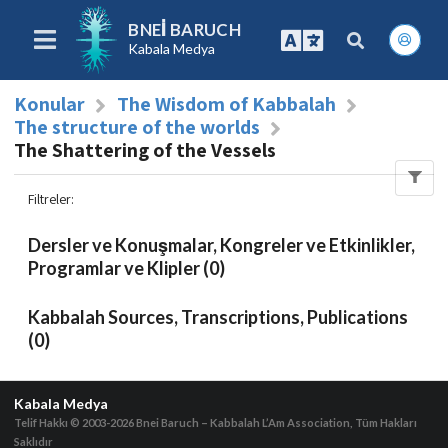
BNEI BARUCH
Kabala Medya
Konular
The Wisdom of Kabbalah
The structure of the worlds
The Shattering of the Vessels
Filtreler
:
Dersler ve Konuşmalar, Kongreler ve Etkinlikler,
Programlar ve Klipler (0)
Kabbalah Sources, Transcriptions, Publications
(0)
Kabala Medya
Telif Hakkı © 2003-2026
Bnei Baruch – Kabbalah L’Am Association, Tüm Hakları
Saklıdır