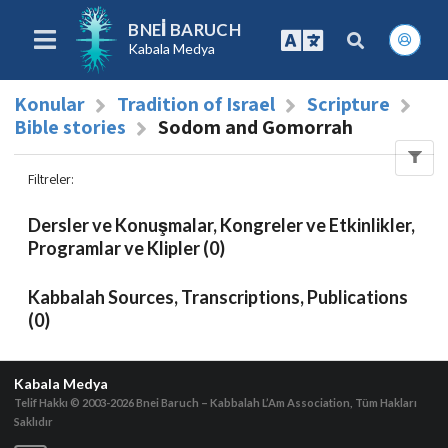
BNEI BARUCH
Kabala Medya
Konular
Tradition of Israel
Scripture
Bible stories
Sodom and Gomorrah
Filtreler
:
Dersler ve Konuşmalar, Kongreler ve Etkinlikler,
Programlar ve Klipler (0)
Kabbalah Sources, Transcriptions, Publications
(0)
Kabala Medya
Telif Hakkı © 2003-2026
Bnei Baruch – Kabbalah L’Am Association, Tüm Hakları
Saklıdır