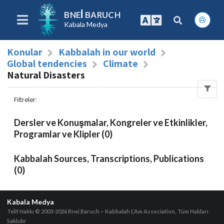
BNEI BARUCH
Kabala Medya
Konular
Kabbalah in our world
Global tendencies
Climate
Natural Disasters
Filtreler
:
Dersler ve Konuşmalar, Kongreler ve Etkinlikler,
Programlar ve Klipler (0)
Kabbalah Sources, Transcriptions, Publications
(0)
Kabala Medya
Telif Hakkı © 2003-2026
Bnei Baruch – Kabbalah L’Am Association, Tüm Hakları
Saklıdır