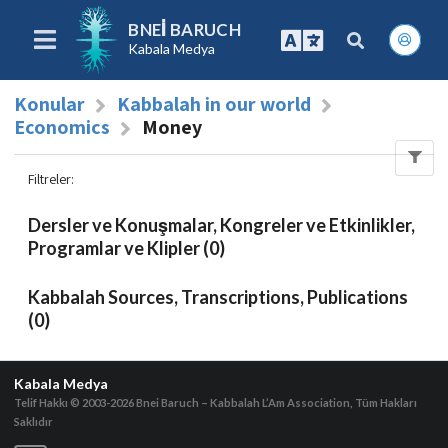
BNEI BARUCH
Kabala Medya
Konular
Kabbalah in our world
Economics
Money
Filtreler
:
Dersler ve Konuşmalar, Kongreler ve Etkinlikler,
Programlar ve Klipler (0)
Kabbalah Sources, Transcriptions, Publications
(0)
Kabala Medya
Telif Hakkı © 2003-2026
Bnei Baruch – Kabbalah L’Am Association, Tüm Hakları
Saklıdır