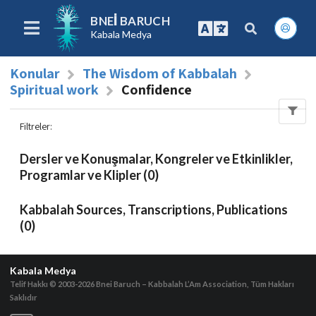
BNEI BARUCH
Kabala Medya
Konular
The Wisdom of Kabbalah
Spiritual work
Confidence
Filtreler
:
Dersler ve Konuşmalar, Kongreler ve Etkinlikler,
Programlar ve Klipler (0)
Kabbalah Sources, Transcriptions, Publications
(0)
Kabala Medya
Telif Hakkı © 2003-2026
Bnei Baruch – Kabbalah L’Am Association, Tüm Hakları
Saklıdır