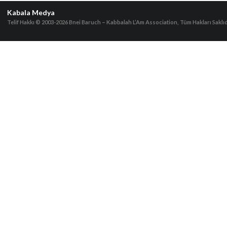
Kabala Medya
Telif Hakkı © 2003-2026
Bnei Baruch – Kabbalah L’Am Association, Tüm Hakları Saklıd