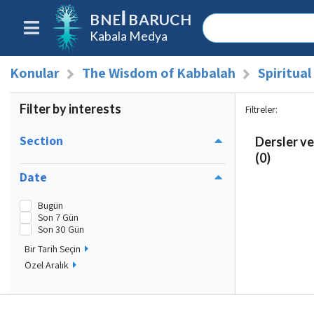
BNEI BARUCH
Kabala Medya
Konular
The Wisdom of Kabbalah
Spiritua
Filter by interests
Filtreler
:
Section
Dersler ve
(0)
Date
Bugün
Son 7 Gün
Son 30 Gün
Bir Tarih Seçin
Özel Aralık