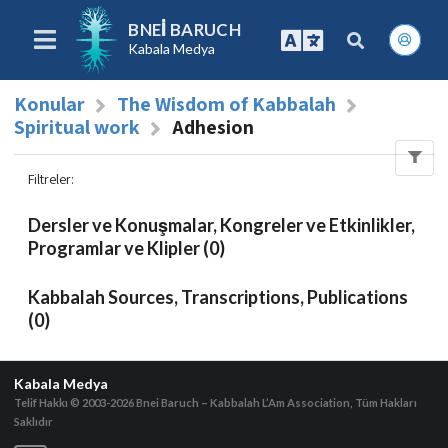
BNEI BARUCH
Kabala Medya
Konular
The Wisdom of Kabbalah
Spiritual work
Adhesion
Filtreler
:
Dersler ve Konuşmalar, Kongreler ve Etkinlikler,
Programlar ve Klipler (0)
Kabbalah Sources, Transcriptions, Publications
(0)
Kabala Medya
Telif Hakkı © 2003-2026
Bnei Baruch – Kabbalah L’Am Association, Tüm Hakları
Saklıdır