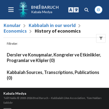
BNEI BARUCH
Kabala Medya
Konular
Kabbalah in our world
Economics
History of economics
Filtreler
:
Dersler ve Konuşmalar, Kongreler ve Etkinlikler,
Programlar ve Klipler (0)
Kabbalah Sources, Transcriptions, Publications
(0)
Kabala Medya
Telif Hakkı © 2003-2026
Bnei Baruch – Kabbalah L’Am Association, Tüm Hakları
Saklıdır