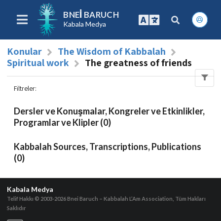
BNEI BARUCH
Kabala Medya
Konular
The Wisdom of Kabbalah
Spiritual work
The greatness of friends
Filtreler
:
Dersler ve Konuşmalar, Kongreler ve Etkinlikler,
Programlar ve Klipler (0)
Kabbalah Sources, Transcriptions, Publications
(0)
Kabala Medya
Telif Hakkı © 2003-2026
Bnei Baruch – Kabbalah L’Am Association, Tüm Hakları
Saklıdır