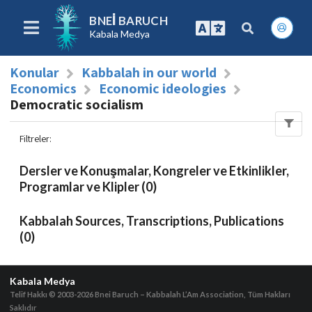
BNEI BARUCH
Kabala Medya
Konular
Kabbalah in our world
Economics
Economic ideologies
Democratic socialism
Filtreler
:
Dersler ve Konuşmalar, Kongreler ve Etkinlikler,
Programlar ve Klipler (0)
Kabbalah Sources, Transcriptions, Publications
(0)
Kabala Medya
Telif Hakkı © 2003-2026
Bnei Baruch – Kabbalah L’Am Association, Tüm Hakları
Saklıdır