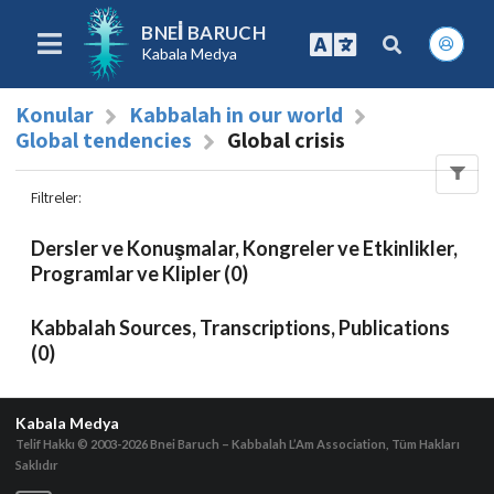
BNEI BARUCH
Kabala Medya
Konular
Kabbalah in our world
Global tendencies
Global crisis
Filtreler
:
Dersler ve Konuşmalar, Kongreler ve Etkinlikler,
Programlar ve Klipler (0)
Kabbalah Sources, Transcriptions, Publications
(0)
Kabala Medya
Telif Hakkı © 2003-2026
Bnei Baruch – Kabbalah L’Am Association, Tüm Hakları
Saklıdır