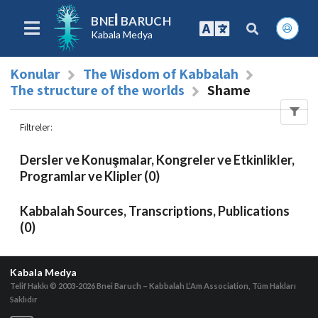
BNEI BARUCH
Kabala Medya
Konular
The Wisdom of Kabbalah
The structure of the worlds
Shame
Filtreler
:
Dersler ve Konuşmalar, Kongreler ve Etkinlikler,
Programlar ve Klipler (0)
Kabbalah Sources, Transcriptions, Publications
(0)
Kabala Medya
Telif Hakkı © 2003-2026
Bnei Baruch – Kabbalah L’Am Association, Tüm Hakları
Saklıdır